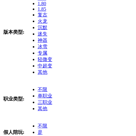
1.80
1.85
复古
火龙
沉默
版本类型:
迷失
神器
冰雪
专属
轻微变
中超变
其他
不限
单职业
职业类型:
三职业
其他
不限
假人陪玩:
是