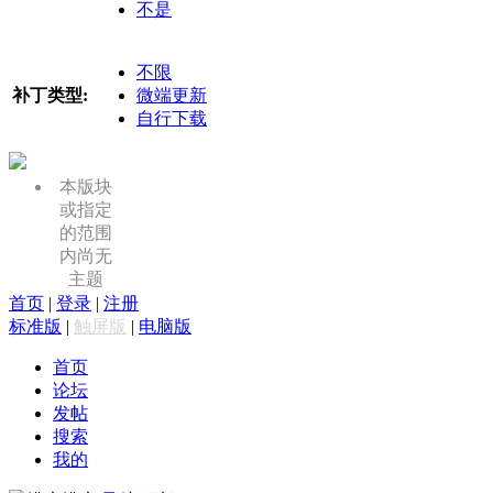
不是
不限
补丁类型:
微端更新
自行下载
本版块
或指定
的范围
内尚无
主题
首页
|
登录
|
注册
标准版
|
触屏版
|
电脑版
首页
论坛
发帖
搜索
我的