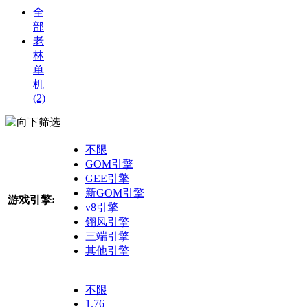
全
部
老
林
单
机
(2)
筛选
不限
GOM引擎
GEE引擎
新GOM引擎
游戏引擎:
v8引擎
翎风引擎
三端引擎
其他引擎
不限
1.76