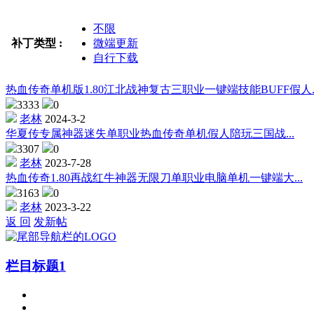
不限
补丁类型 :
微端更新
自行下载
热血传奇单机版1.80江北战神复古三职业一键端技能BUFF假人..
3333
0
老林
2024-3-2
华夏传专属神器迷失单职业热血传奇单机假人陪玩三国战...
3307
0
老林
2023-7-28
热血传奇1.80再战红牛神器无限刀单职业电脑单机一键端大...
3163
0
老林
2023-3-22
返 回
发新帖
栏目标题1