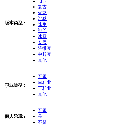
1.85
复古
火龙
沉默
版本类型 :
迷失
神器
冰雪
专属
轻微变
中超变
其他
不限
单职业
职业类型 :
三职业
其他
不限
假人陪玩 :
是
不是