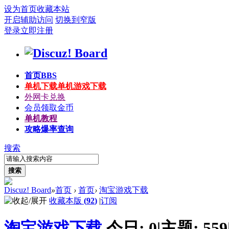
设为首页
收藏本站
开启辅助访问
切换到窄版
登录
立即注册
首页
BBS
单机下载
单机游戏下载
外网卡兑换
会员领取金币
单机教程
攻略爆率查询
搜索
搜索
Discuz! Board
»
首页
›
首页
›
淘宝游戏下载
收藏本版
(
92
)
|
订阅
淘宝游戏下载
今日:
0
|
主题:
559