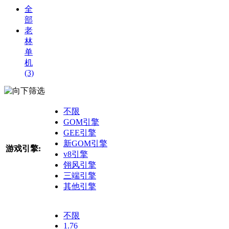
全
部
老
林
单
机
(3)
筛选
不限
GOM引擎
GEE引擎
新GOM引擎
游戏引擎:
v8引擎
翎风引擎
三端引擎
其他引擎
不限
1.76