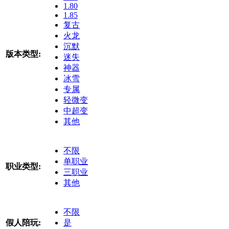
1.80
1.85
复古
火龙
沉默
版本类型:
迷失
神器
冰雪
专属
轻微变
中超变
其他
不限
单职业
职业类型:
三职业
其他
不限
假人陪玩:
是