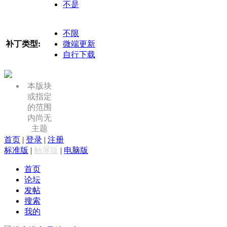
不是
不限
补丁类型:
微端更新
自行下载
本版块
或指定
的范围
内尚无
主题
首页
|
登录
|
注册
标准版
|
触屏版
|
电脑版
首页
论坛
发帖
搜索
我的