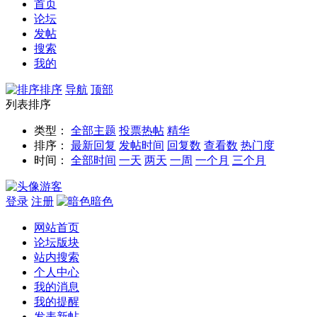
首页
论坛
发帖
搜索
我的
排序
导航
顶部
列表排序
类型：
全部主题
投票
热帖
精华
排序：
最新回复
发帖时间
回复数
查看数
热门度
时间：
全部时间
一天
两天
一周
一个月
三个月
游客
登录
注册
暗色
网站首页
论坛版块
站内搜索
个人中心
我的消息
我的提醒
发表新帖