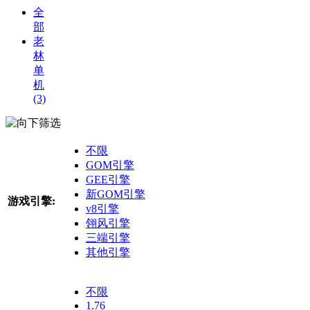
全
部
老
林
单
机
(3)
筛选
不限
GOM引擎
GEE引擎
新GOM引擎
游戏引擎:
v8引擎
翎风引擎
三端引擎
其他引擎
不限
1.76