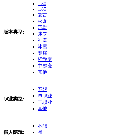
1.80
1.85
复古
火龙
沉默
版本类型:
迷失
神器
冰雪
专属
轻微变
中超变
其他
不限
单职业
职业类型:
三职业
其他
不限
假人陪玩:
是