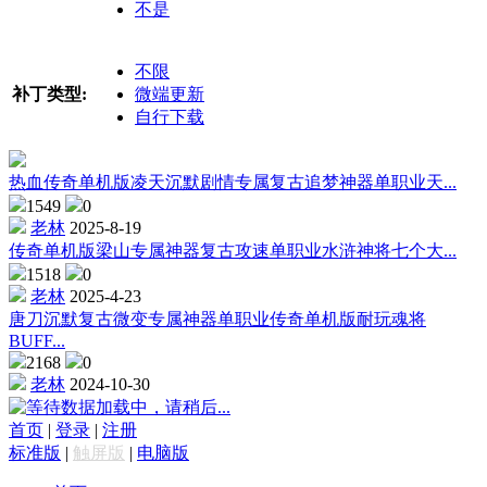
不是
不限
补丁类型:
微端更新
自行下载
热血传奇单机版凌天沉默剧情专属复古追梦神器单职业天...
1549
0
老林
2025-8-19
传奇单机版梁山专属神器复古攻速单职业水浒神将七个大...
1518
0
老林
2025-4-23
唐刀沉默复古微变专属神器单职业传奇单机版耐玩魂将
BUFF...
2168
0
老林
2024-10-30
数据加载中，请稍后...
首页
|
登录
|
注册
标准版
|
触屏版
|
电脑版