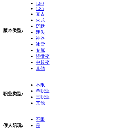
1.80
1.85
复古
火龙
沉默
版本类型:
迷失
神器
冰雪
专属
轻微变
中超变
其他
不限
单职业
职业类型:
三职业
其他
不限
假人陪玩:
是