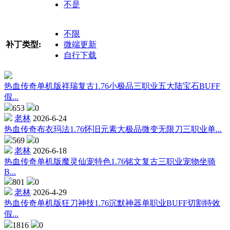
不是
不限
补丁类型:
微端更新
自行下载
热血传奇单机版祥瑞复古1.76小极品三职业五大陆宝石BUFF
假...
653
0
老林
2026-6-24
热血传奇布衣玛法1.76怀旧元素大极品微变无限刀三职业单...
569
0
老林
2026-6-18
热血传奇单机版魔灵仙宠特色1.76铭文复古三职业宠物坐骑
B...
801
0
老林
2026-4-29
热血传奇单机版狂刀神技1.76沉默神器单职业BUFF切割特效
假...
1816
0