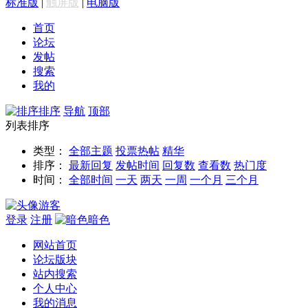
标准版
|
触屏版
|
电脑版
首页
论坛
发帖
搜索
我的
排序
导航
顶部
列表排序
类型：
全部主题
投票
热帖
精华
排序：
最新回复
发帖时间
回复数
查看数
热门度
时间：
全部时间
一天
两天
一周
一个月
三个月
游客
登录
注册
暗色
网站首页
论坛版块
站内搜索
个人中心
我的消息