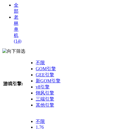
全
部
老
林
单
机
(14)
筛选
不限
GOM引擎
GEE引擎
新GOM引擎
游戏引擎:
v8引擎
翎风引擎
三端引擎
其他引擎
不限
1.76