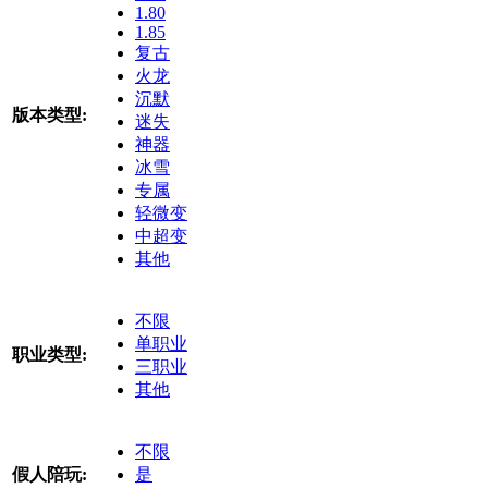
1.80
1.85
复古
火龙
沉默
版本类型:
迷失
神器
冰雪
专属
轻微变
中超变
其他
不限
单职业
职业类型:
三职业
其他
不限
假人陪玩:
是