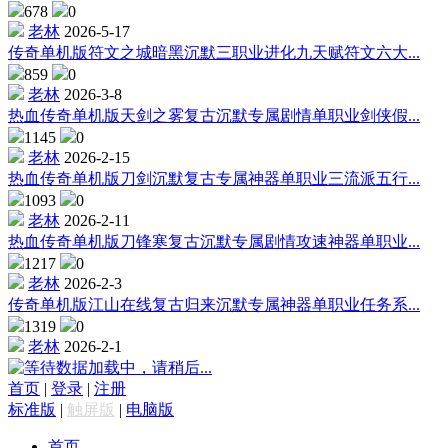
678
0
老林
2026-5-17
传奇单机版符文之城暗黑沉默三职业进化九天赋符文六大...
859
0
老林
2026-3-8
热血传奇单机版天剑之雾复古沉默专属剧情单职业剑侠假...
1145
0
老林
2026-2-15
热血传奇单机版刀剑沉默复古专属神器单职业三流派五行...
1093
0
老林
2026-2-11
热血传奇单机版刀锋寒复古沉默专属剧情攻速神器单职业...
1217
0
老林
2026-2-3
传奇单机版江山在线复古归来沉默专属神器单职业任务系...
1319
0
老林
2026-2-1
数据加载中，请稍后...
首页
|
登录
|
注册
标准版
|
触屏版
|
电脑版
首页