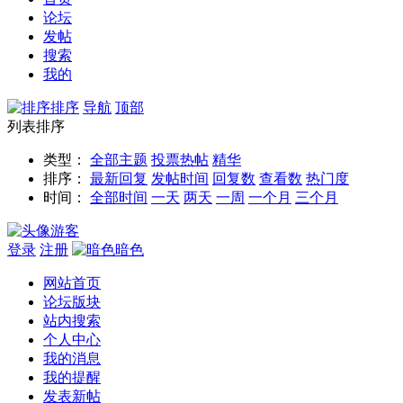
论坛
发帖
搜索
我的
排序
导航
顶部
列表排序
类型：
全部主题
投票
热帖
精华
排序：
最新回复
发帖时间
回复数
查看数
热门度
时间：
全部时间
一天
两天
一周
一个月
三个月
游客
登录
注册
暗色
网站首页
论坛版块
站内搜索
个人中心
我的消息
我的提醒
发表新帖