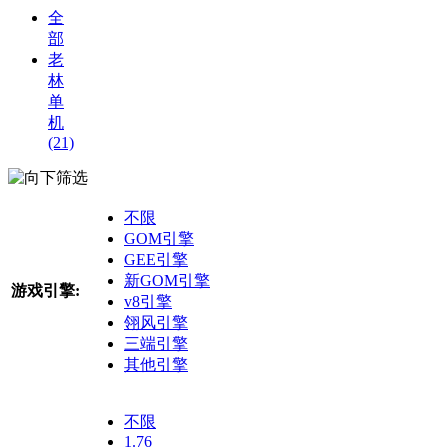
全
部
老
林
单
机
(21)
筛选
不限
GOM引擎
GEE引擎
新GOM引擎
游戏引擎:
v8引擎
翎风引擎
三端引擎
其他引擎
不限
1.76