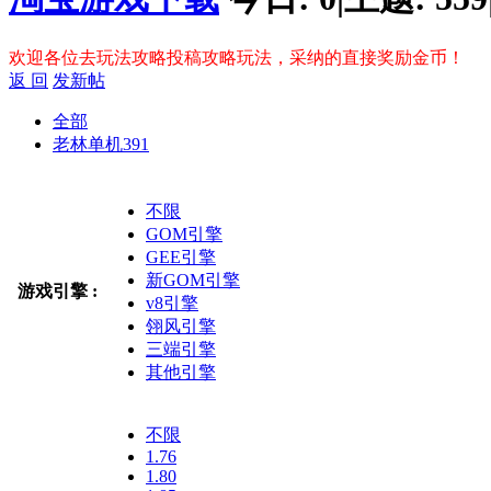
欢迎各位去玩法攻略投稿攻略玩法，采纳的直接奖励金币！
返 回
发新帖
全部
老林单机
391
不限
GOM引擎
GEE引擎
新GOM引擎
游戏引擎 :
v8引擎
翎风引擎
三端引擎
其他引擎
不限
1.76
1.80