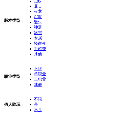
1.85
复古
火龙
沉默
版本类型 :
迷失
神器
冰雪
专属
轻微变
中超变
其他
不限
单职业
职业类型 :
三职业
其他
不限
假人陪玩 :
是
不是