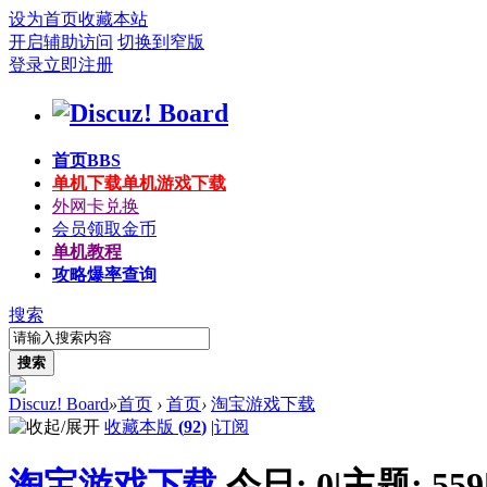
设为首页
收藏本站
开启辅助访问
切换到窄版
登录
立即注册
首页
BBS
单机下载
单机游戏下载
外网卡兑换
会员领取金币
单机教程
攻略爆率查询
搜索
搜索
Discuz! Board
»
首页
›
首页
›
淘宝游戏下载
收藏本版
(
92
)
|
订阅
淘宝游戏下载
今日:
0
|
主题:
559