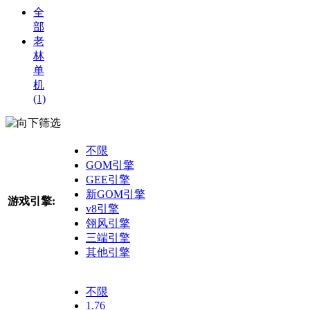
全
部
老
林
单
机
(1)
筛选
不限
GOM引擎
GEE引擎
新GOM引擎
游戏引擎:
v8引擎
翎风引擎
三端引擎
其他引擎
不限
1.76