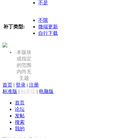
不是
不限
补丁类型:
微端更新
自行下载
本版块
或指定
的范围
内尚无
主题
首页
|
登录
|
注册
标准版
|
触屏版
|
电脑版
首页
论坛
发帖
搜索
我的