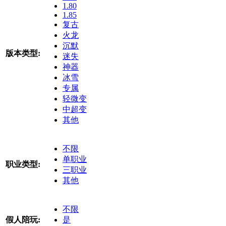
1.80
1.85
复古
火龙
沉默
版本类型:
迷失
神器
冰雪
专属
轻微变
中超变
其他
不限
单职业
职业类型:
三职业
其他
不限
假人陪玩:
是