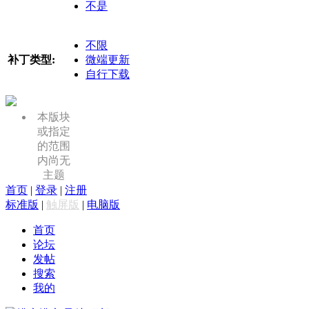
不是
不限
补丁类型:
微端更新
自行下载
本版块
或指定
的范围
内尚无
主题
首页
|
登录
|
注册
标准版
|
触屏版
|
电脑版
首页
论坛
发帖
搜索
我的