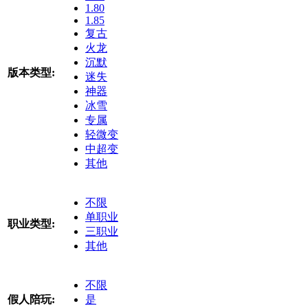
1.80
1.85
复古
火龙
沉默
版本类型:
迷失
神器
冰雪
专属
轻微变
中超变
其他
不限
单职业
职业类型:
三职业
其他
不限
假人陪玩:
是