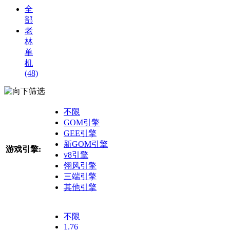
全
部
老
林
单
机
(48)
筛选
不限
GOM引擎
GEE引擎
新GOM引擎
游戏引擎:
v8引擎
翎风引擎
三端引擎
其他引擎
不限
1.76