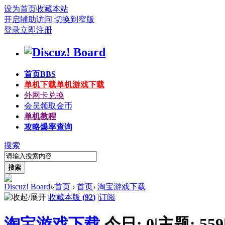
设为首页
收藏本站
开启辅助访问
切换到窄版
登录
立即注册
首页
BBS
单机下载
单机游戏下载
外网卡兑换
会员领取金币
单机教程
攻略爆率查询
搜索
搜索
Discuz! Board
»
首页
›
首页
›
淘宝游戏下载
收藏本版
(
92
)
|
订阅
淘宝游戏下载
今日:
0
|
主题:
559