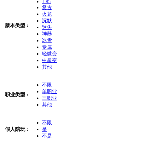
1.85
复古
火龙
沉默
版本类型 :
迷失
神器
冰雪
专属
轻微变
中超变
其他
不限
单职业
职业类型 :
三职业
其他
不限
假人陪玩 :
是
不是