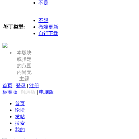
不是
不限
补丁类型:
微端更新
自行下载
本版块
或指定
的范围
内尚无
主题
首页
|
登录
|
注册
标准版
|
触屏版
|
电脑版
首页
论坛
发帖
搜索
我的