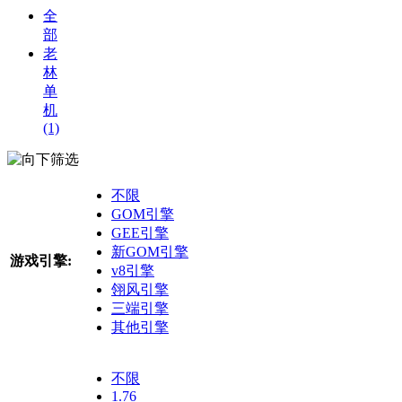
全
部
老
林
单
机
(1)
筛选
不限
GOM引擎
GEE引擎
新GOM引擎
游戏引擎:
v8引擎
翎风引擎
三端引擎
其他引擎
不限
1.76