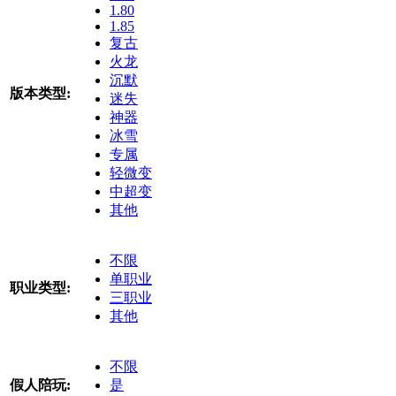
1.80
1.85
复古
火龙
沉默
版本类型:
迷失
神器
冰雪
专属
轻微变
中超变
其他
不限
单职业
职业类型:
三职业
其他
不限
假人陪玩:
是