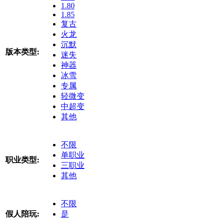
1.80
1.85
复古
火龙
沉默
版本类型:
迷失
神器
冰雪
专属
轻微变
中超变
其他
不限
单职业
职业类型:
三职业
其他
不限
假人陪玩:
是