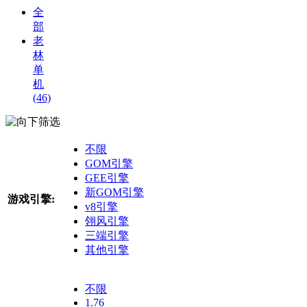
全
部
老
林
单
机
(46)
筛选
不限
GOM引擎
GEE引擎
新GOM引擎
游戏引擎:
v8引擎
翎风引擎
三端引擎
其他引擎
不限
1.76