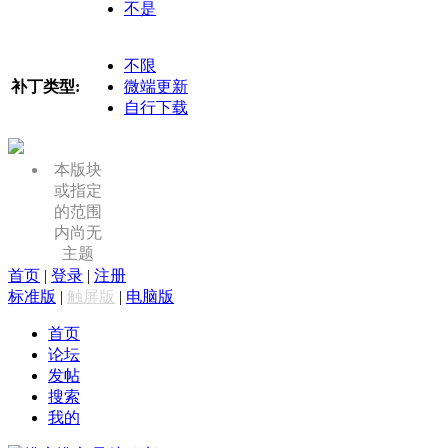
不是
不限
补丁类型:
微端更新
自行下载
本版块
或指定
的范围
内尚无
主题
首页
|
登录
|
注册
标准版
|
触屏版
|
电脑版
首页
论坛
发帖
搜索
我的