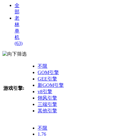
全
部
老
林
单
机
(63)
筛选
不限
GOM引擎
GEE引擎
新GOM引擎
游戏引擎:
v8引擎
翎风引擎
三端引擎
其他引擎
不限
1.76