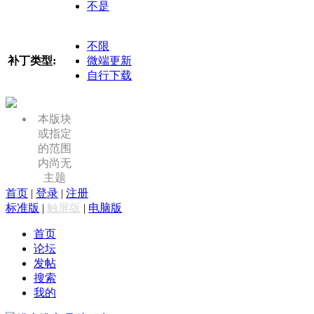
不是
不限
补丁类型:
微端更新
自行下载
本版块
或指定
的范围
内尚无
主题
首页
|
登录
|
注册
标准版
|
触屏版
|
电脑版
首页
论坛
发帖
搜索
我的