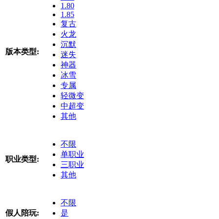
1.80
1.85
复古
火龙
沉默
版本类型:
迷失
神器
冰雪
专属
轻微变
中超变
其他
不限
单职业
职业类型:
三职业
其他
不限
假人陪玩:
是