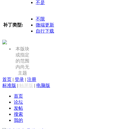
不是
不限
补丁类型:
微端更新
自行下载
本版块
或指定
的范围
内尚无
主题
首页
|
登录
|
注册
标准版
|
触屏版
|
电脑版
首页
论坛
发帖
搜索
我的