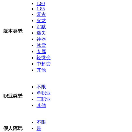
1.80
1.85
复古
火龙
沉默
版本类型:
迷失
神器
冰雪
专属
轻微变
中超变
其他
不限
单职业
职业类型:
三职业
其他
不限
假人陪玩:
是