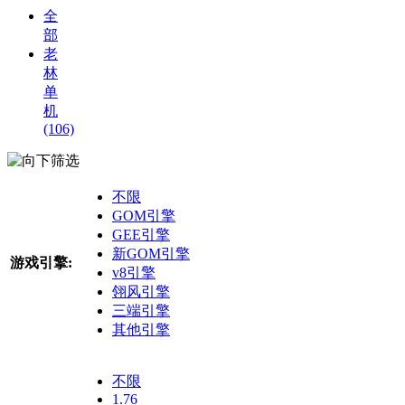
全
部
老
林
单
机
(106)
筛选
不限
GOM引擎
GEE引擎
新GOM引擎
游戏引擎:
v8引擎
翎风引擎
三端引擎
其他引擎
不限
1.76