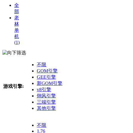
全
部
老
林
单
机
(1)
筛选
不限
GOM引擎
GEE引擎
新GOM引擎
游戏引擎:
v8引擎
翎风引擎
三端引擎
其他引擎
不限
1.76