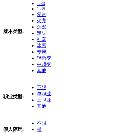
1.80
1.85
复古
火龙
沉默
版本类型:
迷失
神器
冰雪
专属
轻微变
中超变
其他
不限
单职业
职业类型:
三职业
其他
不限
假人陪玩:
是