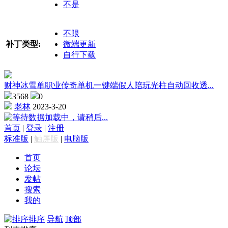
不是
不限
补丁类型:
微端更新
自行下载
财神冰雪单职业传奇单机一键端假人陪玩光柱自动回收透...
3568
0
老林
2023-3-20
数据加载中，请稍后...
首页
|
登录
|
注册
标准版
|
触屏版
|
电脑版
首页
论坛
发帖
搜索
我的
排序
导航
顶部