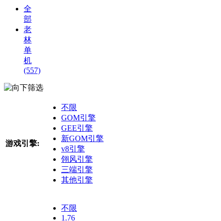
全
部
老
林
单
机
(557)
筛选
不限
GOM引擎
GEE引擎
新GOM引擎
游戏引擎:
v8引擎
翎风引擎
三端引擎
其他引擎
不限
1.76