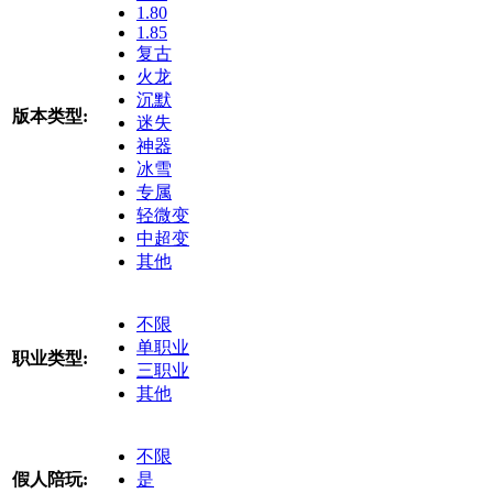
1.80
1.85
复古
火龙
沉默
版本类型:
迷失
神器
冰雪
专属
轻微变
中超变
其他
不限
单职业
职业类型:
三职业
其他
不限
假人陪玩:
是