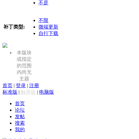
不是
不限
补丁类型:
微端更新
自行下载
本版块
或指定
的范围
内尚无
主题
首页
|
登录
|
注册
标准版
|
触屏版
|
电脑版
首页
论坛
发帖
搜索
我的