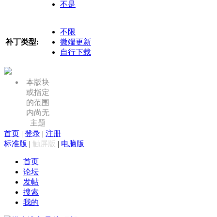
不是
不限
补丁类型:
微端更新
自行下载
本版块
或指定
的范围
内尚无
主题
首页
|
登录
|
注册
标准版
|
触屏版
|
电脑版
首页
论坛
发帖
搜索
我的