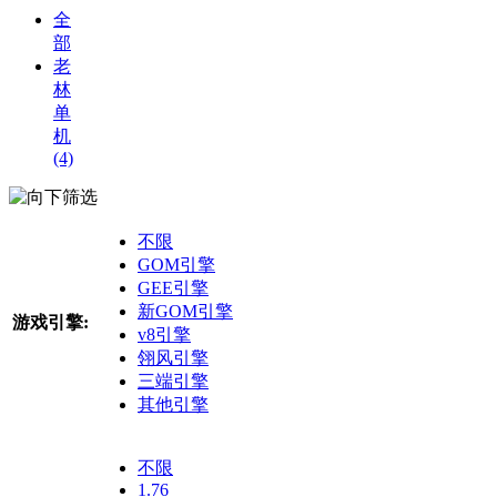
全
部
老
林
单
机
(4)
筛选
不限
GOM引擎
GEE引擎
新GOM引擎
游戏引擎:
v8引擎
翎风引擎
三端引擎
其他引擎
不限
1.76