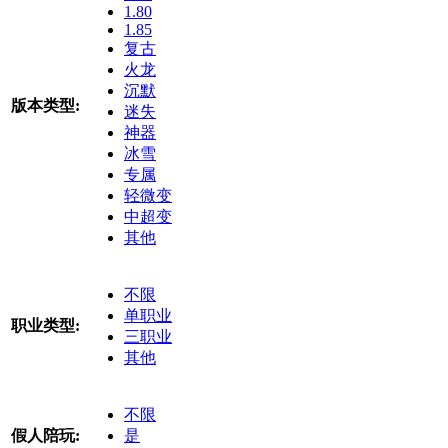
1.80
1.85
复古
火龙
沉默
版本类型:
迷失
神器
冰雪
专属
轻微变
中超变
其他
不限
单职业
职业类型:
三职业
其他
不限
假人陪玩:
是