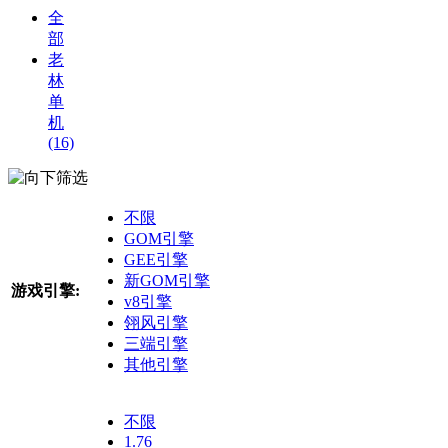
全
部
老
林
单
机
(16)
筛选
不限
GOM引擎
GEE引擎
新GOM引擎
游戏引擎:
v8引擎
翎风引擎
三端引擎
其他引擎
不限
1.76