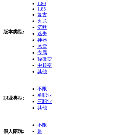
1.80
1.85
复古
火龙
沉默
版本类型:
迷失
神器
冰雪
专属
轻微变
中超变
其他
不限
单职业
职业类型:
三职业
其他
不限
假人陪玩:
是