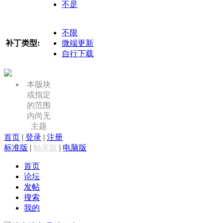
不是
不限
补丁类型:
微端更新
自行下载
本版块
或指定
的范围
内尚无
主题
首页
|
登录
|
注册
标准版
|
触屏版
|
电脑版
首页
论坛
发帖
搜索
我的