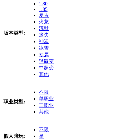
1.80
1.85
复古
火龙
沉默
版本类型:
迷失
神器
冰雪
专属
轻微变
中超变
其他
不限
单职业
职业类型:
三职业
其他
不限
假人陪玩:
是