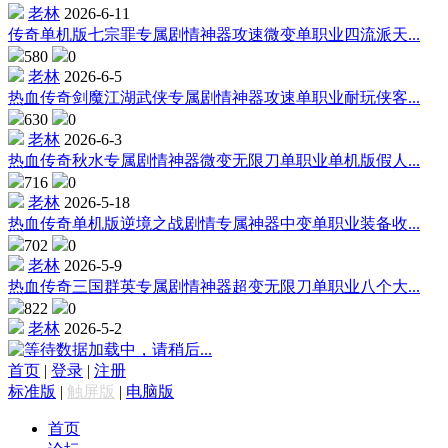
老林
2026-6-11
传奇单机版七宗罪专属剧情神器攻速微变单职业四流派天...
580
0
老林
2026-6-5
热血传奇剑魔江湖武侠专属剧情神器攻速单职业耐玩侠客...
630
0
老林
2026-6-3
热血传奇秋水专属剧情神器微变无限刀单职业单机版假人...
716
0
老林
2026-5-18
热血传奇单机版逆境之战剧情专属神器中变单职业装备收...
702
0
老林
2026-5-9
热血传奇三国群英专属剧情神器超变无限刀单职业八个大...
822
0
老林
2026-5-2
数据加载中，请稍后...
首页
|
登录
|
注册
标准版
|
触屏版
|
电脑版
首页