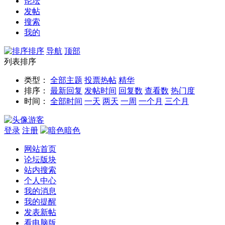
论坛
发帖
搜索
我的
排序
导航
顶部
列表排序
类型：
全部主题
投票
热帖
精华
排序：
最新回复
发帖时间
回复数
查看数
热门度
时间：
全部时间
一天
两天
一周
一个月
三个月
游客
登录
注册
暗色
网站首页
论坛版块
站内搜索
个人中心
我的消息
我的提醒
发表新帖
看电脑版