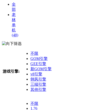
全
部
老
林
单
机
(48)
筛选
不限
GOM引擎
GEE引擎
新GOM引擎
游戏引擎:
v8引擎
翎风引擎
三端引擎
其他引擎
不限
1.76