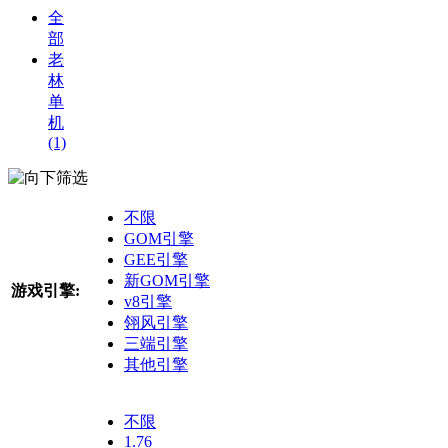
全
部
老
林
单
机
(1)
筛选
不限
GOM引擎
GEE引擎
新GOM引擎
游戏引擎:
v8引擎
翎风引擎
三端引擎
其他引擎
不限
1.76