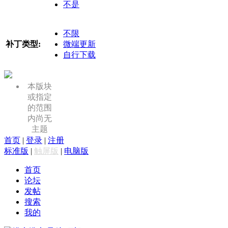
不是
不限
补丁类型:
微端更新
自行下载
本版块
或指定
的范围
内尚无
主题
首页
|
登录
|
注册
标准版
|
触屏版
|
电脑版
首页
论坛
发帖
搜索
我的