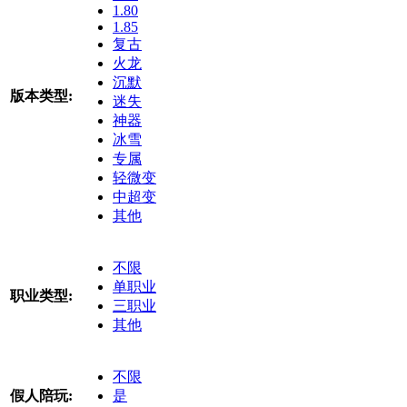
1.80
1.85
复古
火龙
沉默
版本类型:
迷失
神器
冰雪
专属
轻微变
中超变
其他
不限
单职业
职业类型:
三职业
其他
不限
假人陪玩:
是