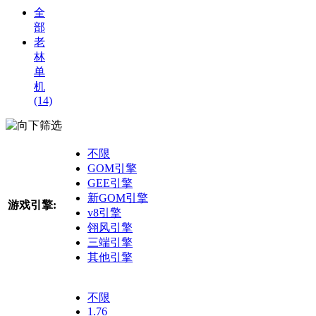
全
部
老
林
单
机
(14)
筛选
不限
GOM引擎
GEE引擎
新GOM引擎
游戏引擎:
v8引擎
翎风引擎
三端引擎
其他引擎
不限
1.76