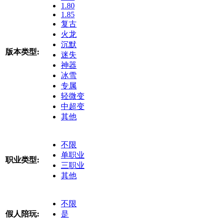
1.80
1.85
复古
火龙
沉默
版本类型:
迷失
神器
冰雪
专属
轻微变
中超变
其他
不限
单职业
职业类型:
三职业
其他
不限
假人陪玩:
是