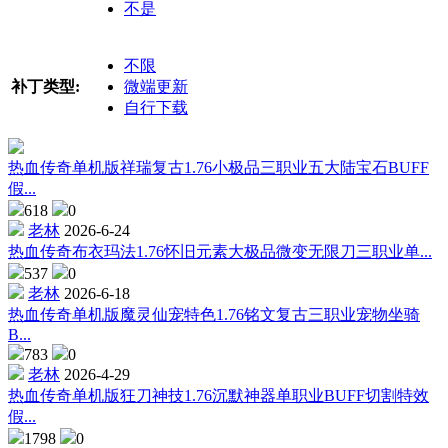
不是
不限
补丁类型:
微端更新
自行下载
热血传奇单机版祥瑞复古1.76小极品三职业五大陆宝石BUFF
假...
618
0
老林
2026-6-24
热血传奇布衣玛法1.76怀旧元素大极品微变无限刀三职业单...
537
0
老林
2026-6-18
热血传奇单机版魔灵仙宠特色1.76铭文复古三职业宠物坐骑
B...
783
0
老林
2026-4-29
热血传奇单机版狂刀神技1.76沉默神器单职业BUFF切割特效
假...
1798
0