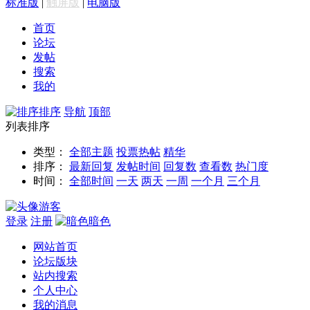
标准版
|
触屏版
|
电脑版
首页
论坛
发帖
搜索
我的
排序
导航
顶部
列表排序
类型：
全部主题
投票
热帖
精华
排序：
最新回复
发帖时间
回复数
查看数
热门度
时间：
全部时间
一天
两天
一周
一个月
三个月
游客
登录
注册
暗色
网站首页
论坛版块
站内搜索
个人中心
我的消息