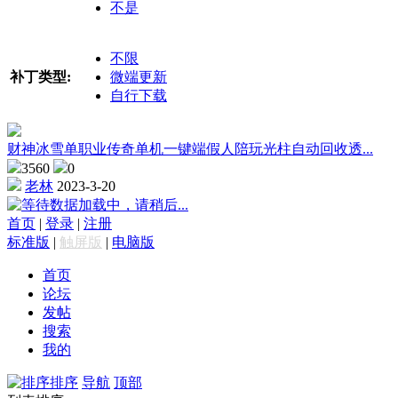
不是
不限
补丁类型:
微端更新
自行下载
财神冰雪单职业传奇单机一键端假人陪玩光柱自动回收透...
3560
0
老林
2023-3-20
数据加载中，请稍后...
首页
|
登录
|
注册
标准版
|
触屏版
|
电脑版
首页
论坛
发帖
搜索
我的
排序
导航
顶部