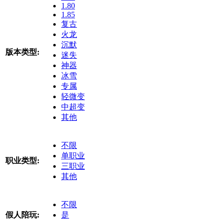
1.80
1.85
复古
火龙
沉默
版本类型:
迷失
神器
冰雪
专属
轻微变
中超变
其他
不限
单职业
职业类型:
三职业
其他
不限
假人陪玩:
是