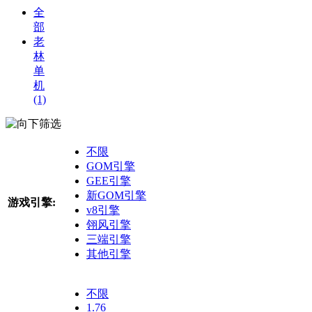
全
部
老
林
单
机
(1)
筛选
不限
GOM引擎
GEE引擎
新GOM引擎
游戏引擎:
v8引擎
翎风引擎
三端引擎
其他引擎
不限
1.76