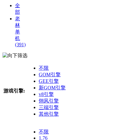
全
部
老
林
单
机
(391)
筛选
不限
GOM引擎
GEE引擎
新GOM引擎
游戏引擎:
v8引擎
翎风引擎
三端引擎
其他引擎
不限
1.76