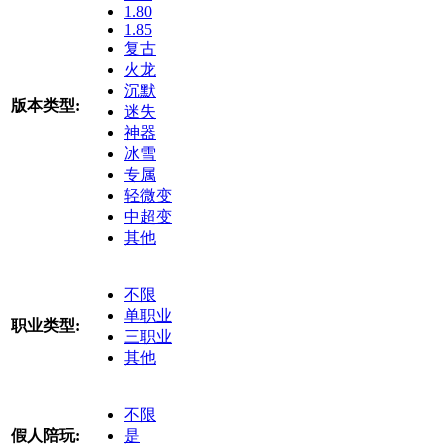
1.80
1.85
复古
火龙
沉默
版本类型:
迷失
神器
冰雪
专属
轻微变
中超变
其他
不限
单职业
职业类型:
三职业
其他
不限
假人陪玩:
是