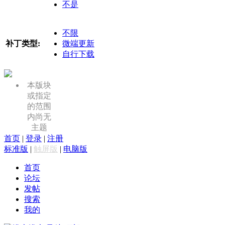
不是
不限
补丁类型:
微端更新
自行下载
本版块
或指定
的范围
内尚无
主题
首页
|
登录
|
注册
标准版
|
触屏版
|
电脑版
首页
论坛
发帖
搜索
我的