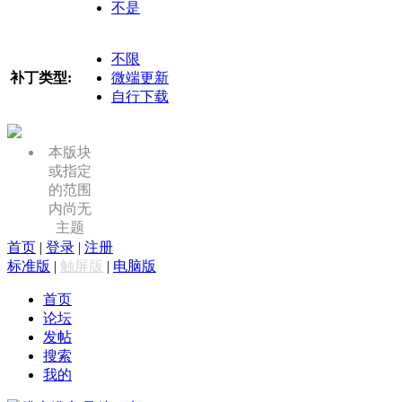
不是
不限
补丁类型:
微端更新
自行下载
本版块
或指定
的范围
内尚无
主题
首页
|
登录
|
注册
标准版
|
触屏版
|
电脑版
首页
论坛
发帖
搜索
我的