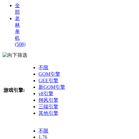
全
部
老
林
单
机
(508)
筛选
不限
GOM引擎
GEE引擎
新GOM引擎
游戏引擎:
v8引擎
翎风引擎
三端引擎
其他引擎
不限
1.76