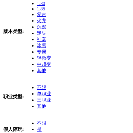
1.80
1.85
复古
火龙
沉默
版本类型:
迷失
神器
冰雪
专属
轻微变
中超变
其他
不限
单职业
职业类型:
三职业
其他
不限
假人陪玩:
是