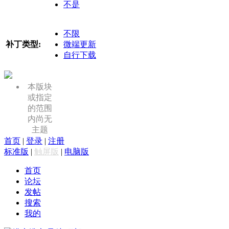
不是
不限
补丁类型:
微端更新
自行下载
本版块
或指定
的范围
内尚无
主题
首页
|
登录
|
注册
标准版
|
触屏版
|
电脑版
首页
论坛
发帖
搜索
我的