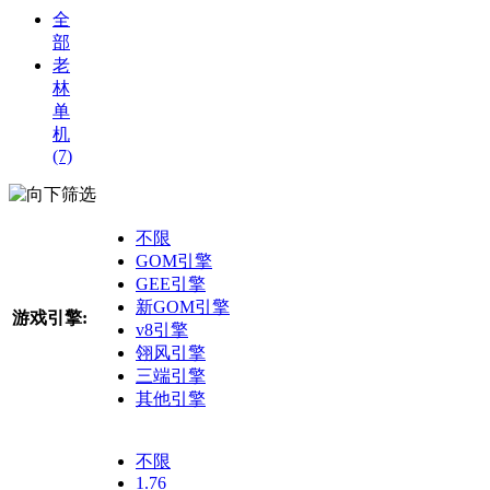
全
部
老
林
单
机
(7)
筛选
不限
GOM引擎
GEE引擎
新GOM引擎
游戏引擎:
v8引擎
翎风引擎
三端引擎
其他引擎
不限
1.76