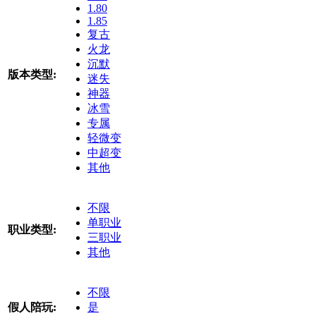
1.80
1.85
复古
火龙
沉默
版本类型:
迷失
神器
冰雪
专属
轻微变
中超变
其他
不限
单职业
职业类型:
三职业
其他
不限
假人陪玩:
是