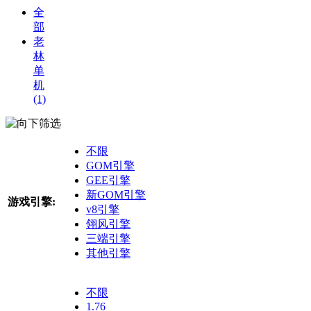
全
部
老
林
单
机
(1)
筛选
不限
GOM引擎
GEE引擎
新GOM引擎
游戏引擎:
v8引擎
翎风引擎
三端引擎
其他引擎
不限
1.76