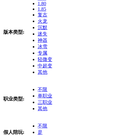
1.80
1.85
复古
火龙
沉默
版本类型:
迷失
神器
冰雪
专属
轻微变
中超变
其他
不限
单职业
职业类型:
三职业
其他
不限
假人陪玩:
是