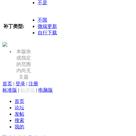
不是
不限
补丁类型:
微端更新
自行下载
本版块
或指定
的范围
内尚无
主题
首页
|
登录
|
注册
标准版
|
触屏版
|
电脑版
首页
论坛
发帖
搜索
我的