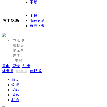
不是
不限
补丁类型:
微端更新
自行下载
本版块
或指定
的范围
内尚无
主题
首页
|
登录
|
注册
标准版
|
触屏版
|
电脑版
首页
论坛
发帖
搜索
我的