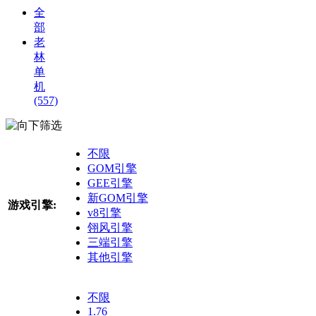
全
部
老
林
单
机
(557)
筛选
不限
GOM引擎
GEE引擎
新GOM引擎
游戏引擎:
v8引擎
翎风引擎
三端引擎
其他引擎
不限
1.76