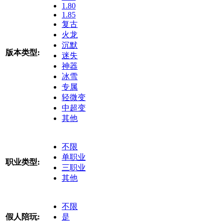
1.80
1.85
复古
火龙
沉默
版本类型:
迷失
神器
冰雪
专属
轻微变
中超变
其他
不限
单职业
职业类型:
三职业
其他
不限
假人陪玩:
是