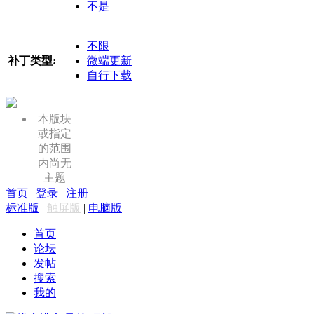
不是
不限
补丁类型:
微端更新
自行下载
本版块
或指定
的范围
内尚无
主题
首页
|
登录
|
注册
标准版
|
触屏版
|
电脑版
首页
论坛
发帖
搜索
我的