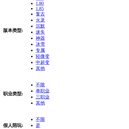
1.80
1.85
复古
火龙
沉默
版本类型:
迷失
神器
冰雪
专属
轻微变
中超变
其他
不限
单职业
职业类型:
三职业
其他
不限
假人陪玩:
是