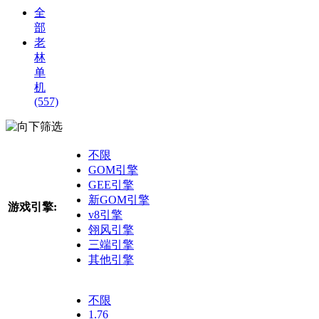
全
部
老
林
单
机
(557)
筛选
不限
GOM引擎
GEE引擎
新GOM引擎
游戏引擎:
v8引擎
翎风引擎
三端引擎
其他引擎
不限
1.76