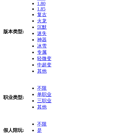
1.80
1.85
复古
火龙
沉默
版本类型:
迷失
神器
冰雪
专属
轻微变
中超变
其他
不限
单职业
职业类型:
三职业
其他
不限
假人陪玩:
是