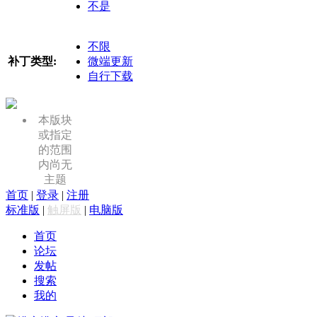
不是
不限
补丁类型:
微端更新
自行下载
本版块
或指定
的范围
内尚无
主题
首页
|
登录
|
注册
标准版
|
触屏版
|
电脑版
首页
论坛
发帖
搜索
我的