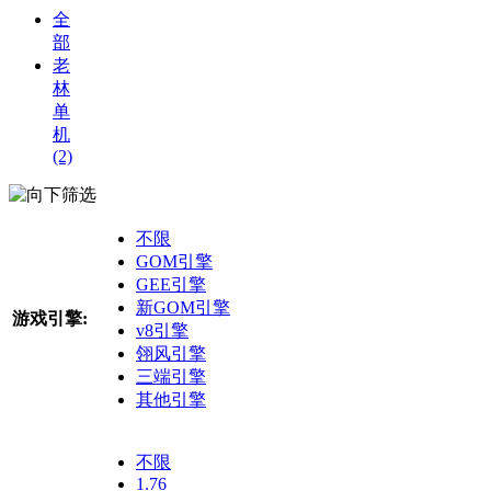
全
部
老
林
单
机
(2)
筛选
不限
GOM引擎
GEE引擎
新GOM引擎
游戏引擎:
v8引擎
翎风引擎
三端引擎
其他引擎
不限
1.76