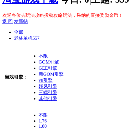
欢迎各位去玩法攻略投稿攻略玩法，采纳的直接奖励金币！
返 回
发新帖
全部
老林单机
557
不限
GOM引擎
GEE引擎
新GOM引擎
游戏引擎 :
v8引擎
翎风引擎
三端引擎
其他引擎
不限
1.76
1.80