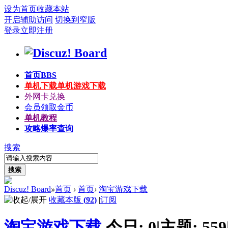
设为首页
收藏本站
开启辅助访问
切换到窄版
登录
立即注册
首页
BBS
单机下载
单机游戏下载
外网卡兑换
会员领取金币
单机教程
攻略爆率查询
搜索
搜索
Discuz! Board
»
首页
›
首页
›
淘宝游戏下载
收藏本版
(
92
)
|
订阅
淘宝游戏下载
今日:
0
|
主题:
559