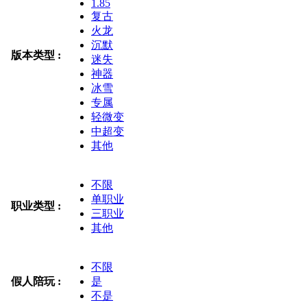
1.85
复古
火龙
沉默
版本类型 :
迷失
神器
冰雪
专属
轻微变
中超变
其他
不限
单职业
职业类型 :
三职业
其他
不限
假人陪玩 :
是
不是