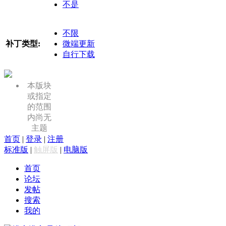
不是
不限
补丁类型:
微端更新
自行下载
本版块
或指定
的范围
内尚无
主题
首页
|
登录
|
注册
标准版
|
触屏版
|
电脑版
首页
论坛
发帖
搜索
我的