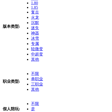
1.80
1.85
复古
火龙
沉默
版本类型:
迷失
神器
冰雪
专属
轻微变
中超变
其他
不限
单职业
职业类型:
三职业
其他
不限
假人陪玩:
是