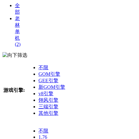
全
部
老
林
单
机
(2)
筛选
不限
GOM引擎
GEE引擎
新GOM引擎
游戏引擎:
v8引擎
翎风引擎
三端引擎
其他引擎
不限
1.76