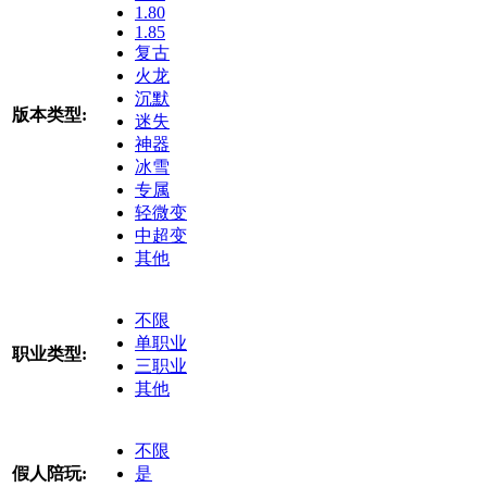
1.80
1.85
复古
火龙
沉默
版本类型:
迷失
神器
冰雪
专属
轻微变
中超变
其他
不限
单职业
职业类型:
三职业
其他
不限
假人陪玩:
是