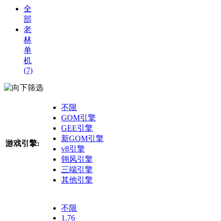
全
部
老
林
单
机
(7)
筛选
不限
GOM引擎
GEE引擎
新GOM引擎
游戏引擎:
v8引擎
翎风引擎
三端引擎
其他引擎
不限
1.76