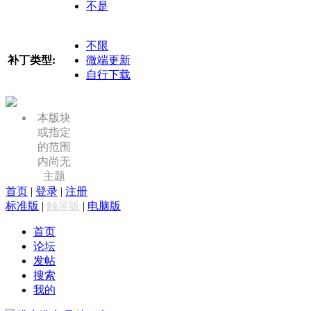
不是
不限
补丁类型:
微端更新
自行下载
本版块
或指定
的范围
内尚无
主题
首页
|
登录
|
注册
标准版
|
触屏版
|
电脑版
首页
论坛
发帖
搜索
我的