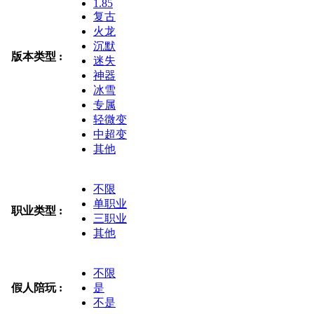
1.85
复古
火龙
沉默
版本类型 :
迷失
神器
冰雪
专属
轻微变
中超变
其他
不限
单职业
职业类型 :
三职业
其他
不限
假人陪玩 :
是
不是