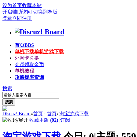
设为首页
收藏本站
开启辅助访问
切换到窄版
登录
立即注册
首页
BBS
单机下载
单机游戏下载
外网卡兑换
会员领取金币
单机教程
攻略爆率查询
搜索
搜索
Discuz! Board
»
首页
›
首页
›
淘宝游戏下载
收藏本版
(
92
)
|
订阅
淘宝游戏下载
今日:
0
|
主题:
559