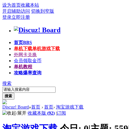
设为首页
收藏本站
开启辅助访问
切换到窄版
登录
立即注册
首页
BBS
单机下载
单机游戏下载
外网卡兑换
会员领取金币
单机教程
攻略爆率查询
搜索
搜索
Discuz! Board
»
首页
›
首页
›
淘宝游戏下载
收藏本版
(
92
)
|
订阅
淘宝游戏下载
今日:
0
|
主题:
559