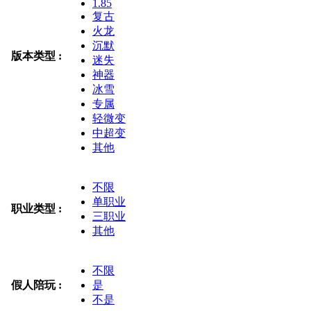
1.85
复古
火龙
沉默
版本类型 :
迷失
神器
冰雪
专属
轻微变
中超变
其他
不限
单职业
职业类型 :
三职业
其他
不限
假人陪玩 :
是
不是