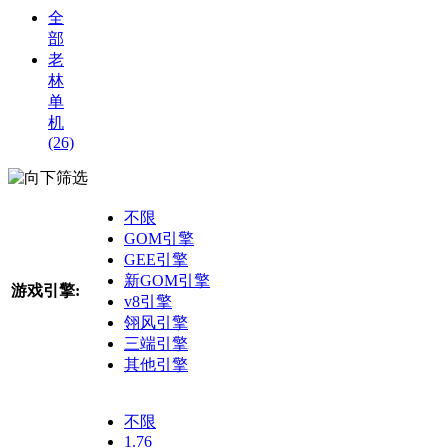
全
部
老
林
单
机
(26)
筛选
不限
GOM引擎
GEE引擎
新GOM引擎
游戏引擎:
v8引擎
翎风引擎
三端引擎
其他引擎
不限
1.76