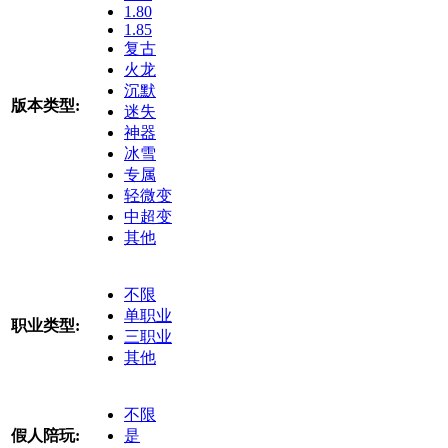
1.80
1.85
复古
火龙
沉默
版本类型:
迷失
神器
冰雪
专属
轻微变
中超变
其他
不限
单职业
职业类型:
三职业
其他
不限
假人陪玩:
是