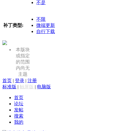
不是
不限
补丁类型:
微端更新
自行下载
本版块
或指定
的范围
内尚无
主题
首页
|
登录
|
注册
标准版
|
触屏版
|
电脑版
首页
论坛
发帖
搜索
我的