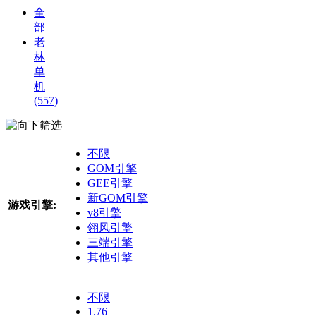
全
部
老
林
单
机
(557)
筛选
不限
GOM引擎
GEE引擎
新GOM引擎
游戏引擎:
v8引擎
翎风引擎
三端引擎
其他引擎
不限
1.76