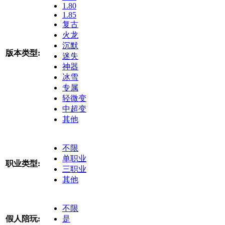
1.80
1.85
复古
火龙
沉默
版本类型:
迷失
神器
冰雪
专属
轻微变
中超变
其他
不限
单职业
职业类型:
三职业
其他
不限
假人陪玩:
是