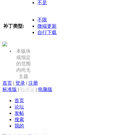
不是
不限
补丁类型:
微端更新
自行下载
本版块
或指定
的范围
内尚无
主题
首页
|
登录
|
注册
标准版
|
触屏版
|
电脑版
首页
论坛
发帖
搜索
我的