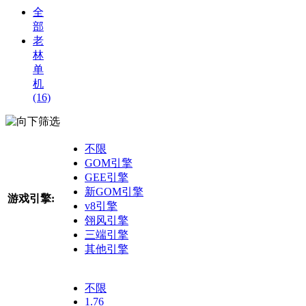
全
部
老
林
单
机
(16)
筛选
不限
GOM引擎
GEE引擎
新GOM引擎
游戏引擎:
v8引擎
翎风引擎
三端引擎
其他引擎
不限
1.76