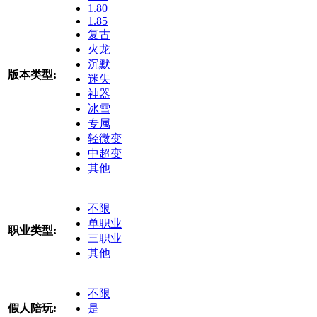
1.80
1.85
复古
火龙
沉默
版本类型:
迷失
神器
冰雪
专属
轻微变
中超变
其他
不限
单职业
职业类型:
三职业
其他
不限
假人陪玩:
是