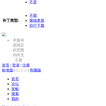
不是
不限
补丁类型:
微端更新
自行下载
本版块
或指定
的范围
内尚无
主题
首页
|
登录
|
注册
标准版
|
触屏版
|
电脑版
首页
论坛
发帖
搜索
我的