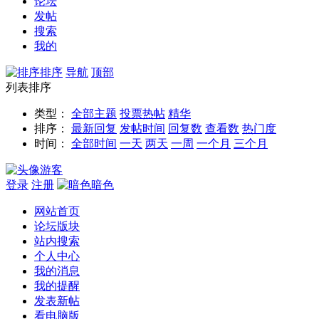
论坛
发帖
搜索
我的
排序
导航
顶部
列表排序
类型：
全部主题
投票
热帖
精华
排序：
最新回复
发帖时间
回复数
查看数
热门度
时间：
全部时间
一天
两天
一周
一个月
三个月
游客
登录
注册
暗色
网站首页
论坛版块
站内搜索
个人中心
我的消息
我的提醒
发表新帖
看电脑版