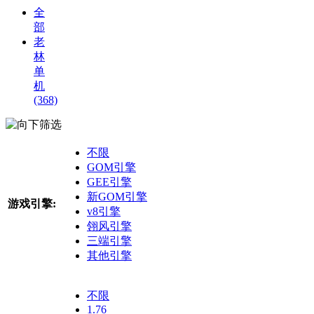
全
部
老
林
单
机
(368)
筛选
不限
GOM引擎
GEE引擎
新GOM引擎
游戏引擎:
v8引擎
翎风引擎
三端引擎
其他引擎
不限
1.76