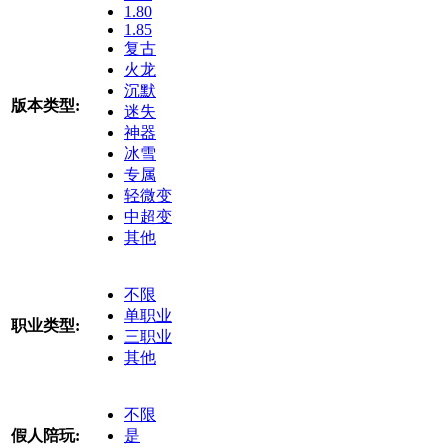
1.80
1.85
复古
火龙
沉默
版本类型:
迷失
神器
冰雪
专属
轻微变
中超变
其他
不限
单职业
职业类型:
三职业
其他
不限
假人陪玩:
是