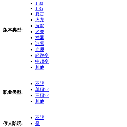
1.80
1.85
复古
火龙
沉默
版本类型:
迷失
神器
冰雪
专属
轻微变
中超变
其他
不限
单职业
职业类型:
三职业
其他
不限
假人陪玩:
是