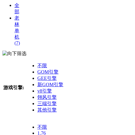
全
部
老
林
单
机
(7)
筛选
不限
GOM引擎
GEE引擎
新GOM引擎
游戏引擎:
v8引擎
翎风引擎
三端引擎
其他引擎
不限
1.76