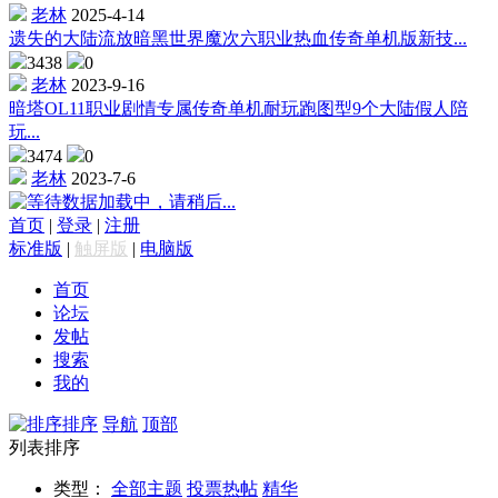
老林
2025-4-14
遗失的大陆流放暗黑世界魔次六职业热血传奇单机版新技...
3438
0
老林
2023-9-16
暗塔OL11职业剧情专属传奇单机耐玩跑图型9个大陆假人陪
玩...
3474
0
老林
2023-7-6
数据加载中，请稍后...
首页
|
登录
|
注册
标准版
|
触屏版
|
电脑版
首页
论坛
发帖
搜索
我的
排序
导航
顶部
列表排序
类型：
全部主题
投票
热帖
精华