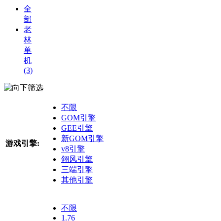
全
部
老
林
单
机
(3)
筛选
不限
GOM引擎
GEE引擎
新GOM引擎
游戏引擎:
v8引擎
翎风引擎
三端引擎
其他引擎
不限
1.76