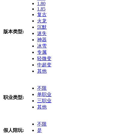
1.80
1.85
复古
火龙
沉默
版本类型:
迷失
神器
冰雪
专属
轻微变
中超变
其他
不限
单职业
职业类型:
三职业
其他
不限
假人陪玩:
是