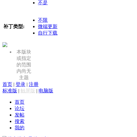
不是
不限
补丁类型:
微端更新
自行下载
本版块
或指定
的范围
内尚无
主题
首页
|
登录
|
注册
标准版
|
触屏版
|
电脑版
首页
论坛
发帖
搜索
我的