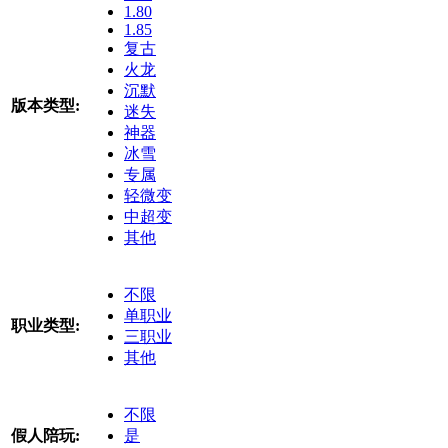
1.80
1.85
复古
火龙
沉默
版本类型:
迷失
神器
冰雪
专属
轻微变
中超变
其他
不限
单职业
职业类型:
三职业
其他
不限
假人陪玩:
是