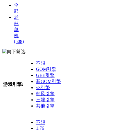
全
部
老
林
单
机
(508)
筛选
不限
GOM引擎
GEE引擎
新GOM引擎
游戏引擎:
v8引擎
翎风引擎
三端引擎
其他引擎
不限
1.76