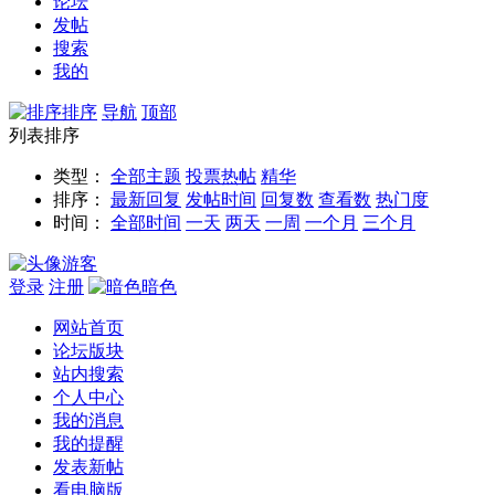
论坛
发帖
搜索
我的
排序
导航
顶部
列表排序
类型：
全部主题
投票
热帖
精华
排序：
最新回复
发帖时间
回复数
查看数
热门度
时间：
全部时间
一天
两天
一周
一个月
三个月
游客
登录
注册
暗色
网站首页
论坛版块
站内搜索
个人中心
我的消息
我的提醒
发表新帖
看电脑版