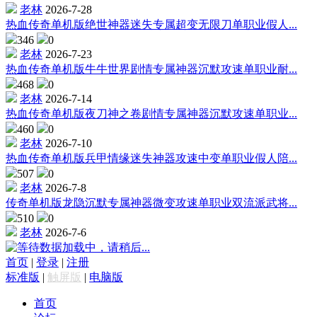
老林
2026-7-28
热血传奇单机版绝世神器迷失专属超变无限刀单职业假人...
346
0
老林
2026-7-23
热血传奇单机版牛牛世界剧情专属神器沉默攻速单职业耐...
468
0
老林
2026-7-14
热血传奇单机版夜刀神之卷剧情专属神器沉默攻速单职业...
460
0
老林
2026-7-10
热血传奇单机版兵甲情缘迷失神器攻速中变单职业假人陪...
507
0
老林
2026-7-8
传奇单机版龙隐沉默专属神器微变攻速单职业双流派武将...
510
0
老林
2026-7-6
数据加载中，请稍后...
首页
|
登录
|
注册
标准版
|
触屏版
|
电脑版
首页