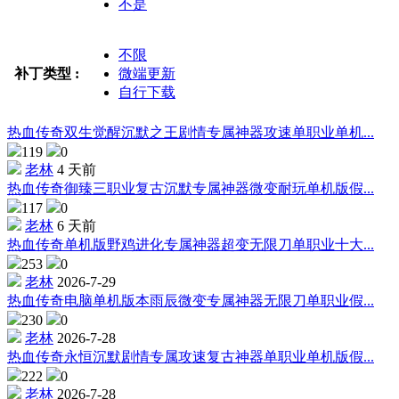
不是
不限
补丁类型 :
微端更新
自行下载
热血传奇双生觉醒沉默之王剧情专属神器攻速单职业单机...
119
0
老林
4 天前
热血传奇御臻三职业复古沉默专属神器微变耐玩单机版假...
117
0
老林
6 天前
热血传奇单机版野鸡进化专属神器超变无限刀单职业十大...
253
0
老林
2026-7-29
热血传奇电脑单机版本雨辰微变专属神器无限刀单职业假...
230
0
老林
2026-7-28
热血传奇永恒沉默剧情专属攻速复古神器单职业单机版假...
222
0
老林
2026-7-28