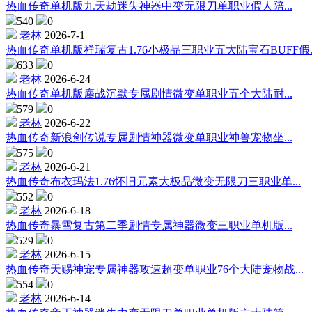
热血传奇单机版九天劫迷失神器中变无限刀单职业假人陪...
540
0
老林
2026-7-1
热血传奇单机版祥瑞复古1.76小极品三职业五大陆宝石BUFF假..
633
0
老林
2026-6-24
热血传奇单机版鏖战沉默专属剧情微变单职业五个大陆耐...
579
0
老林
2026-6-22
热血传奇新浪剑传说专属剧情神器微变单职业神兽宠物坐...
575
0
老林
2026-6-21
热血传奇布衣玛法1.76怀旧元素大极品微变无限刀三职业单...
552
0
老林
2026-6-18
热血传奇暴雪复古第二季剧情专属神器微变三职业单机版...
529
0
老林
2026-6-15
热血传奇天赐神宠专属神器攻速超变单职业76个大陆宠物战...
554
0
老林
2026-6-14