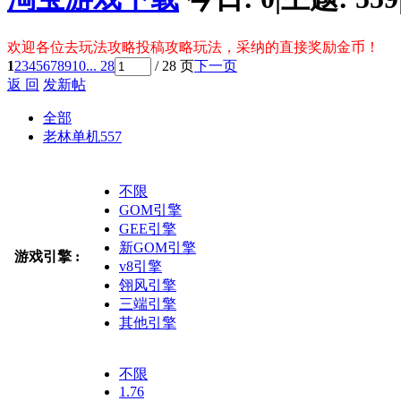
欢迎各位去玩法攻略投稿攻略玩法，采纳的直接奖励金币！
1
2
3
4
5
6
7
8
9
10
... 28
/ 28 页
下一页
返 回
发新帖
全部
老林单机
557
不限
GOM引擎
GEE引擎
新GOM引擎
游戏引擎 :
v8引擎
翎风引擎
三端引擎
其他引擎
不限
1.76