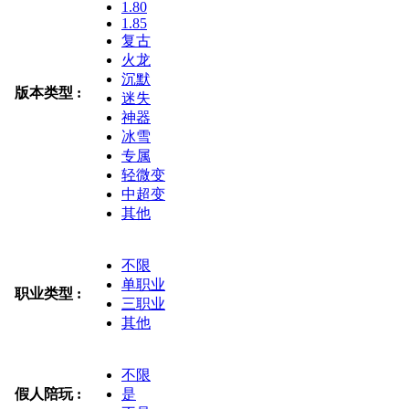
1.80
1.85
复古
火龙
沉默
版本类型 :
迷失
神器
冰雪
专属
轻微变
中超变
其他
不限
单职业
职业类型 :
三职业
其他
不限
假人陪玩 :
是