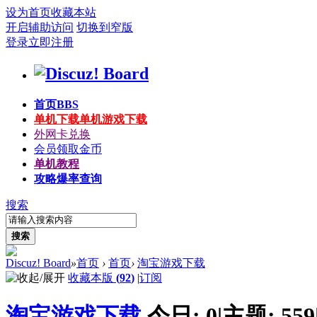
设为首页
收藏本站
开启辅助访问
切换到窄版
登录
立即注册
首页
BBS
单机下载
单机游戏下载
外网卡兑换
会员领取金币
单机教程
攻略爆率查询
搜索
搜索
Discuz! Board
»
首页
›
首页
›
淘宝游戏下载
收藏本版
(
92
)
|
订阅
淘宝游戏下载
今日:
0
|
主题:
559