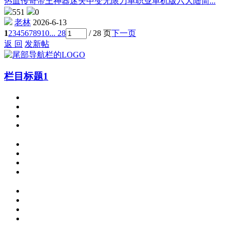
热血传奇帝王神器迷失中变无限刀单职业单机版六大陆简...
551
0
老林
2026-6-13
1
2
3
4
5
6
7
8
9
10
... 28
/ 28 页
下一页
返 回
发新帖
栏目标题1