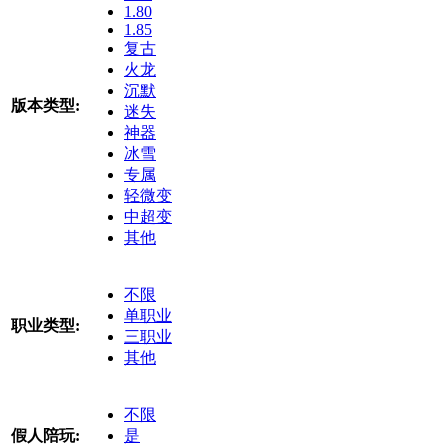
1.80
1.85
复古
火龙
沉默
版本类型:
迷失
神器
冰雪
专属
轻微变
中超变
其他
不限
单职业
职业类型:
三职业
其他
不限
假人陪玩:
是