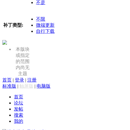
不是
不限
补丁类型:
微端更新
自行下载
本版块
或指定
的范围
内尚无
主题
首页
|
登录
|
注册
标准版
|
触屏版
|
电脑版
首页
论坛
发帖
搜索
我的