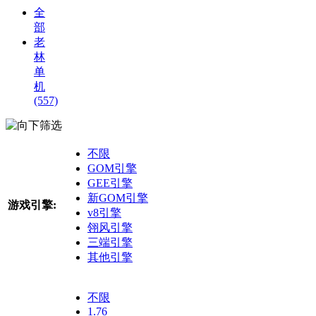
全
部
老
林
单
机
(557)
筛选
不限
GOM引擎
GEE引擎
新GOM引擎
游戏引擎:
v8引擎
翎风引擎
三端引擎
其他引擎
不限
1.76