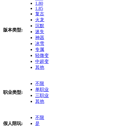
1.80
1.85
复古
火龙
沉默
版本类型:
迷失
神器
冰雪
专属
轻微变
中超变
其他
不限
单职业
职业类型:
三职业
其他
不限
假人陪玩:
是