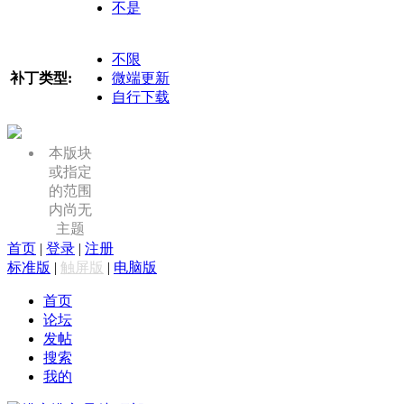
不是
不限
补丁类型:
微端更新
自行下载
本版块
或指定
的范围
内尚无
主题
首页
|
登录
|
注册
标准版
|
触屏版
|
电脑版
首页
论坛
发帖
搜索
我的