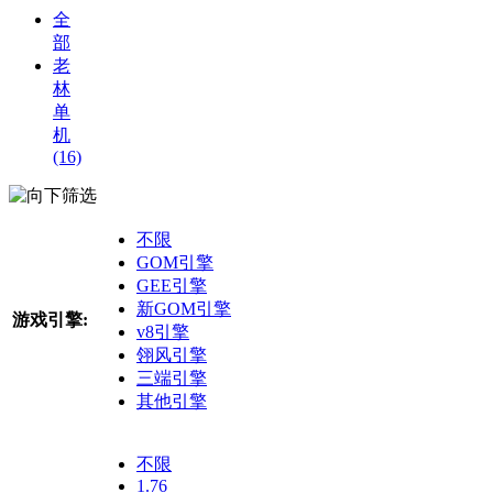
全
部
老
林
单
机
(16)
筛选
不限
GOM引擎
GEE引擎
新GOM引擎
游戏引擎:
v8引擎
翎风引擎
三端引擎
其他引擎
不限
1.76