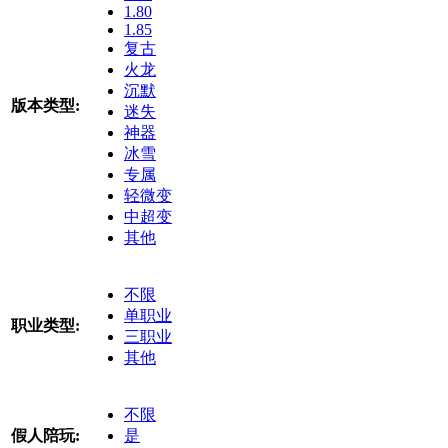
1.80
1.85
复古
火龙
沉默
版本类型:
迷失
神器
冰雪
专属
轻微变
中超变
其他
不限
单职业
职业类型:
三职业
其他
不限
假人陪玩:
是