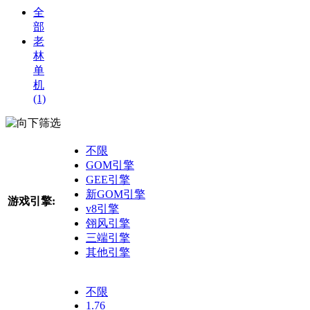
全
部
老
林
单
机
(1)
筛选
不限
GOM引擎
GEE引擎
新GOM引擎
游戏引擎:
v8引擎
翎风引擎
三端引擎
其他引擎
不限
1.76