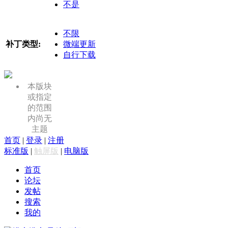
不是
不限
补丁类型:
微端更新
自行下载
本版块
或指定
的范围
内尚无
主题
首页
|
登录
|
注册
标准版
|
触屏版
|
电脑版
首页
论坛
发帖
搜索
我的