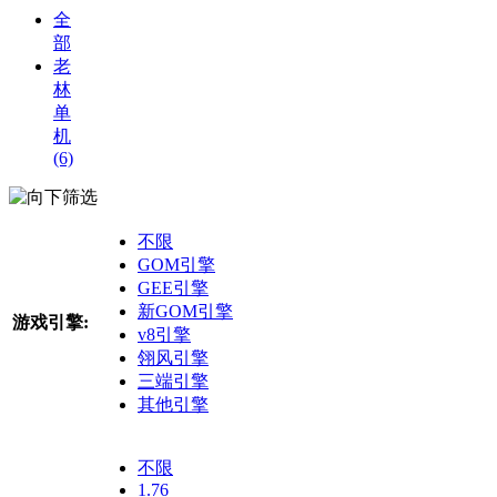
全
部
老
林
单
机
(6)
筛选
不限
GOM引擎
GEE引擎
新GOM引擎
游戏引擎:
v8引擎
翎风引擎
三端引擎
其他引擎
不限
1.76