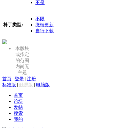
不是
不限
补丁类型:
微端更新
自行下载
本版块
或指定
的范围
内尚无
主题
首页
|
登录
|
注册
标准版
|
触屏版
|
电脑版
首页
论坛
发帖
搜索
我的