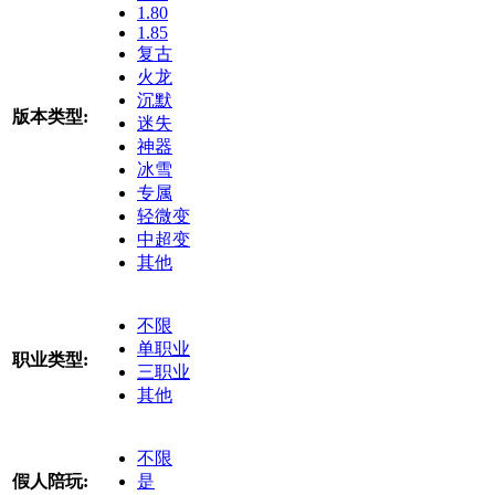
1.80
1.85
复古
火龙
沉默
版本类型:
迷失
神器
冰雪
专属
轻微变
中超变
其他
不限
单职业
职业类型:
三职业
其他
不限
假人陪玩:
是