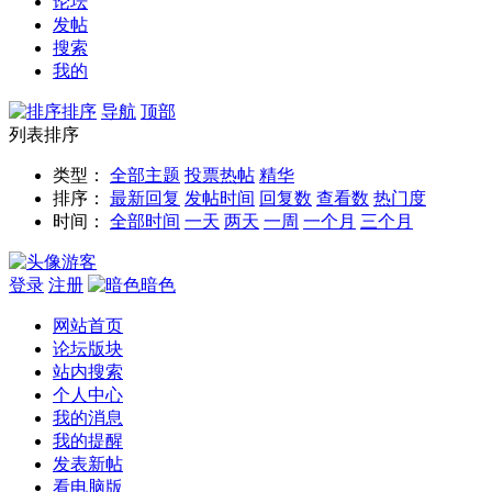
论坛
发帖
搜索
我的
排序
导航
顶部
列表排序
类型：
全部主题
投票
热帖
精华
排序：
最新回复
发帖时间
回复数
查看数
热门度
时间：
全部时间
一天
两天
一周
一个月
三个月
游客
登录
注册
暗色
网站首页
论坛版块
站内搜索
个人中心
我的消息
我的提醒
发表新帖
看电脑版