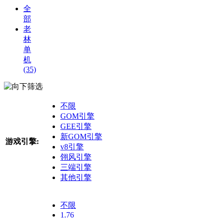
全
部
老
林
单
机
(35)
筛选
不限
GOM引擎
GEE引擎
新GOM引擎
游戏引擎:
v8引擎
翎风引擎
三端引擎
其他引擎
不限
1.76