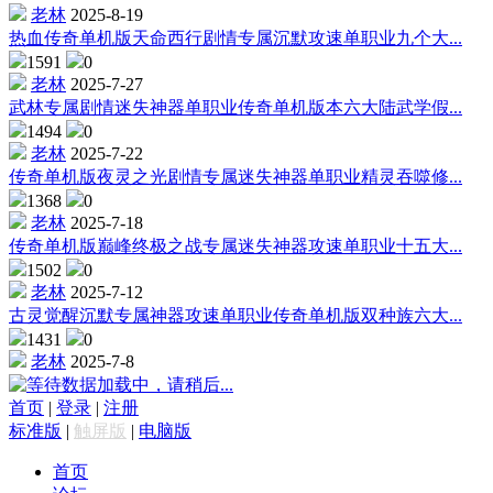
老林
2025-8-19
热血传奇单机版天命西行剧情专属沉默攻速单职业九个大...
1591
0
老林
2025-7-27
武林专属剧情迷失神器单职业传奇单机版本六大陆武学假...
1494
0
老林
2025-7-22
传奇单机版夜灵之光剧情专属迷失神器单职业精灵吞噬修...
1368
0
老林
2025-7-18
传奇单机版巅峰终极之战专属迷失神器攻速单职业十五大...
1502
0
老林
2025-7-12
古灵觉醒沉默专属神器攻速单职业传奇单机版双种族六大...
1431
0
老林
2025-7-8
数据加载中，请稍后...
首页
|
登录
|
注册
标准版
|
触屏版
|
电脑版
首页