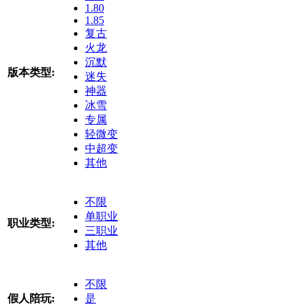
1.80
1.85
复古
火龙
沉默
版本类型:
迷失
神器
冰雪
专属
轻微变
中超变
其他
不限
单职业
职业类型:
三职业
其他
不限
假人陪玩:
是