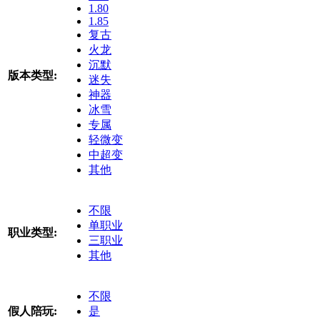
1.80
1.85
复古
火龙
沉默
版本类型:
迷失
神器
冰雪
专属
轻微变
中超变
其他
不限
单职业
职业类型:
三职业
其他
不限
假人陪玩:
是