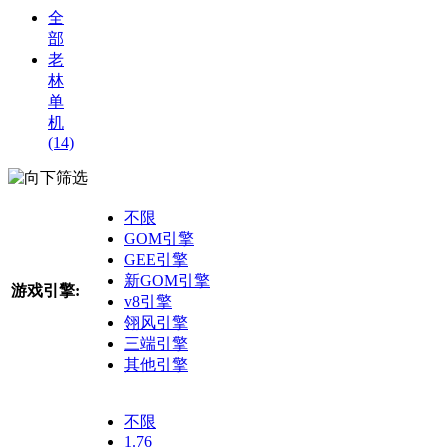
全
部
老
林
单
机
(14)
筛选
不限
GOM引擎
GEE引擎
新GOM引擎
游戏引擎:
v8引擎
翎风引擎
三端引擎
其他引擎
不限
1.76