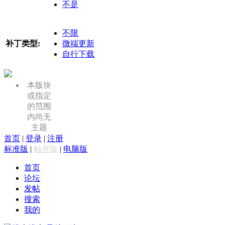
不是
不限
补丁类型:
微端更新
自行下载
本版块
或指定
的范围
内尚无
主题
首页
|
登录
|
注册
标准版
|
触屏版
|
电脑版
首页
论坛
发帖
搜索
我的