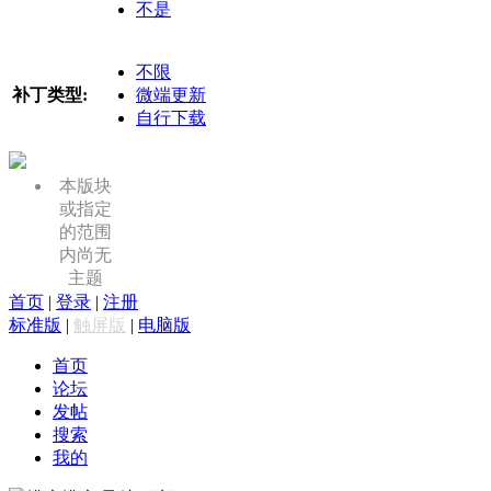
不是
不限
补丁类型:
微端更新
自行下载
本版块
或指定
的范围
内尚无
主题
首页
|
登录
|
注册
标准版
|
触屏版
|
电脑版
首页
论坛
发帖
搜索
我的