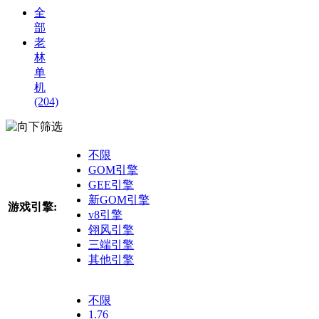
全
部
老
林
单
机
(204)
筛选
不限
GOM引擎
GEE引擎
新GOM引擎
游戏引擎:
v8引擎
翎风引擎
三端引擎
其他引擎
不限
1.76