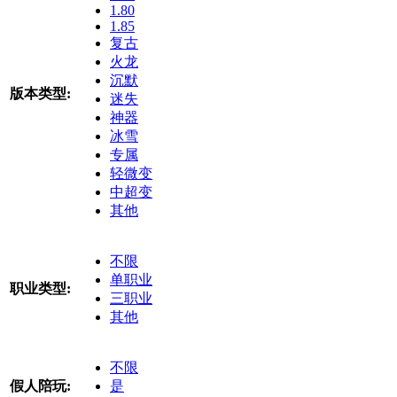
1.80
1.85
复古
火龙
沉默
版本类型:
迷失
神器
冰雪
专属
轻微变
中超变
其他
不限
单职业
职业类型:
三职业
其他
不限
假人陪玩:
是