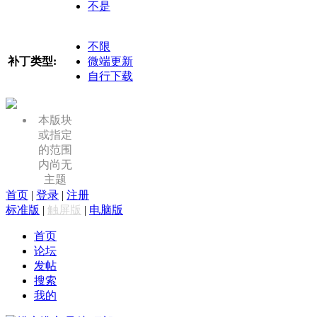
不是
不限
补丁类型:
微端更新
自行下载
本版块
或指定
的范围
内尚无
主题
首页
|
登录
|
注册
标准版
|
触屏版
|
电脑版
首页
论坛
发帖
搜索
我的