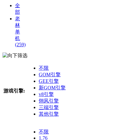
全
部
老
林
单
机
(259)
筛选
不限
GOM引擎
GEE引擎
新GOM引擎
游戏引擎:
v8引擎
翎风引擎
三端引擎
其他引擎
不限
1.76