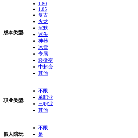
1.80
1.85
复古
火龙
沉默
版本类型:
迷失
神器
冰雪
专属
轻微变
中超变
其他
不限
单职业
职业类型:
三职业
其他
不限
假人陪玩:
是